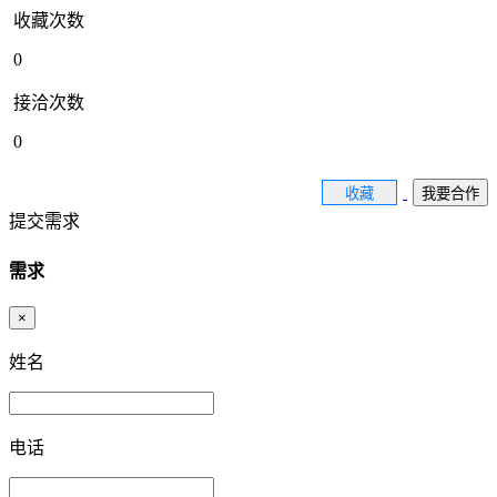
收藏次数
0
接洽次数
0
收藏
我要合作
提交需求
需求
×
姓名
电话