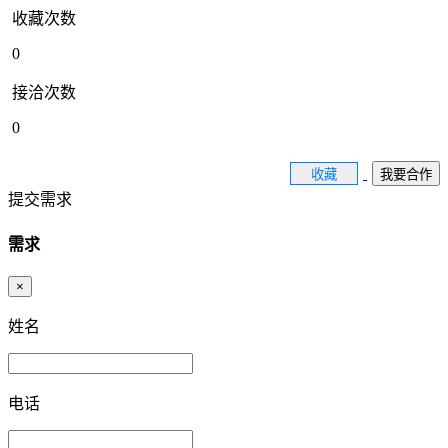
收藏次数
0
接洽次数
0
收藏
我要合作
提交需求
需求
×
姓名
电话