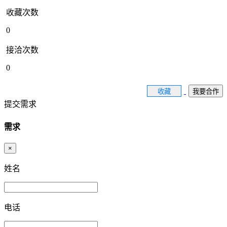
收藏次数
0
接洽次数
0
收藏
我要合作
提交需求
需求
×
姓名
电话