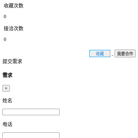
收藏次数
0
接洽次数
0
收藏
我要合作
提交需求
需求
×
姓名
电话