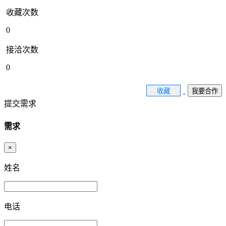
收藏次数
0
接洽次数
0
收藏
我要合作
提交需求
需求
×
姓名
电话