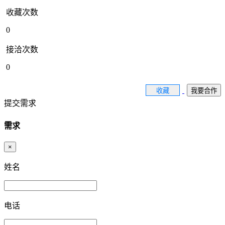
收藏次数
0
接洽次数
0
收藏
我要合作
提交需求
需求
×
姓名
电话