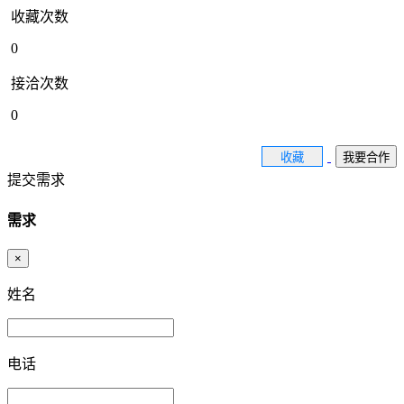
收藏次数
0
接洽次数
0
收藏
我要合作
提交需求
需求
×
姓名
电话