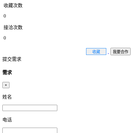
收藏次数
0
接洽次数
0
收藏
我要合作
提交需求
需求
×
姓名
电话