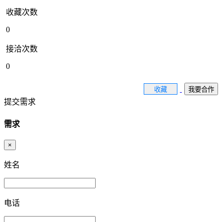
收藏次数
0
接洽次数
0
收藏
我要合作
提交需求
需求
×
姓名
电话