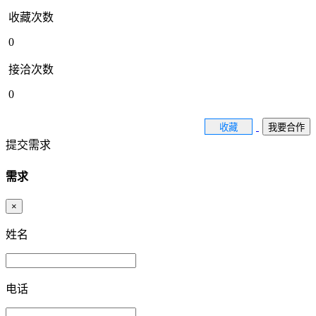
收藏次数
0
接洽次数
0
收藏
我要合作
提交需求
需求
×
姓名
电话