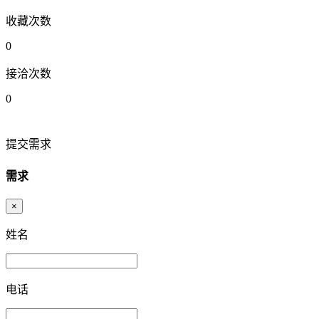
收藏次数
0
接洽次数
0
提交需求
需求
×
姓名
电话