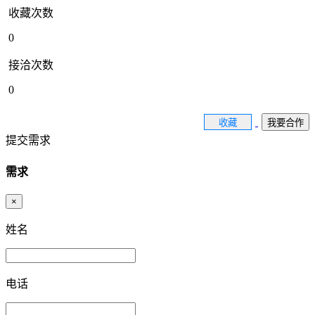
收藏次数
0
接洽次数
0
收藏
我要合作
提交需求
需求
×
姓名
电话