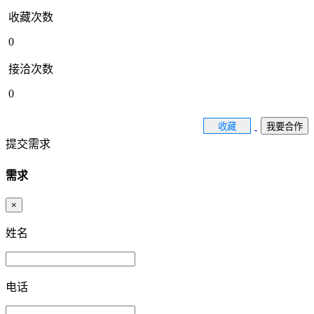
收藏次数
0
接洽次数
0
收藏
我要合作
提交需求
需求
×
姓名
电话