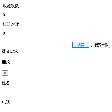
收藏次数
0
接洽次数
0
收藏
我要合作
提交需求
需求
×
姓名
电话