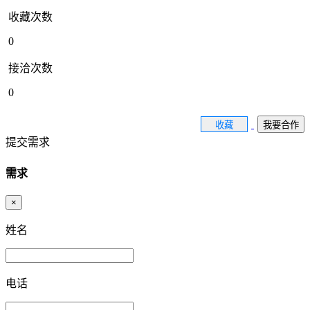
收藏次数
0
接洽次数
0
收藏
我要合作
提交需求
需求
×
姓名
电话