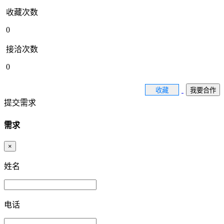
收藏次数
0
接洽次数
0
收藏
我要合作
提交需求
需求
×
姓名
电话