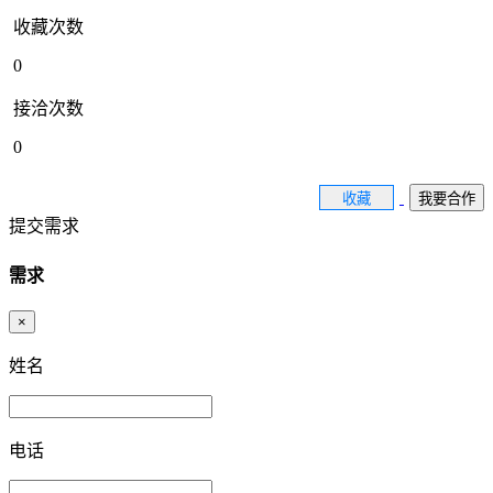
收藏次数
0
接洽次数
0
收藏
我要合作
提交需求
需求
×
姓名
电话