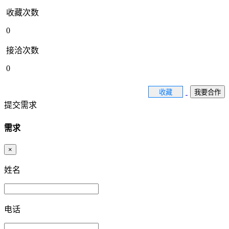
收藏次数
0
接洽次数
0
收藏
我要合作
提交需求
需求
×
姓名
电话