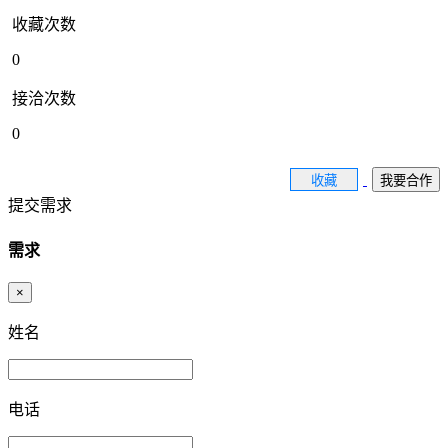
收藏次数
0
接洽次数
0
收藏
我要合作
提交需求
需求
×
姓名
电话