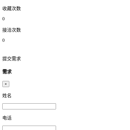
收藏次数
0
接洽次数
0
提交需求
需求
×
姓名
电话