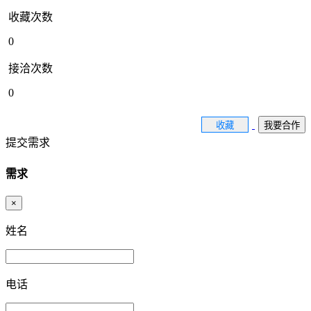
收藏次数
0
接洽次数
0
收藏
我要合作
提交需求
需求
×
姓名
电话