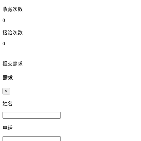
收藏次数
0
接洽次数
0
提交需求
需求
×
姓名
电话