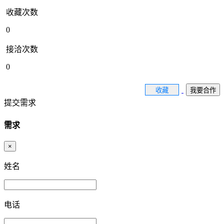
收藏次数
0
接洽次数
0
收藏
我要合作
提交需求
需求
×
姓名
电话