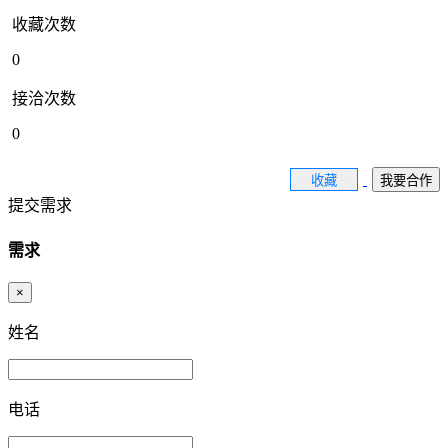
收藏次数
0
接洽次数
0
收藏
我要合作
提交需求
需求
×
姓名
电话