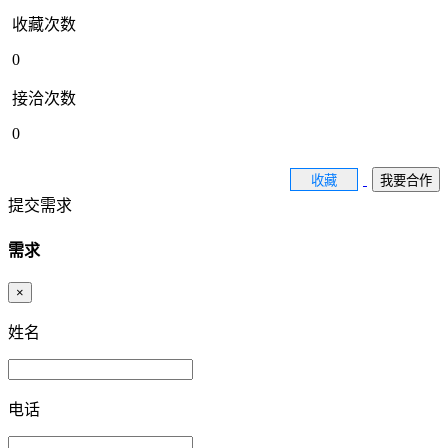
收藏次数
0
接洽次数
0
收藏
我要合作
提交需求
需求
×
姓名
电话