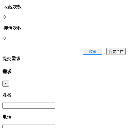
收藏次数
0
接洽次数
0
收藏
我要合作
提交需求
需求
×
姓名
电话