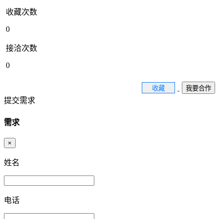
收藏次数
0
接洽次数
0
收藏
我要合作
提交需求
需求
×
姓名
电话