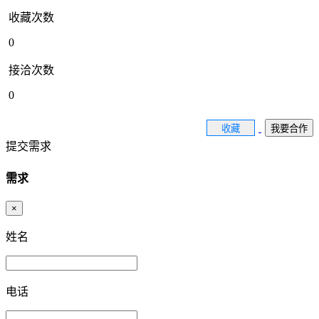
收藏次数
0
接洽次数
0
收藏
我要合作
提交需求
需求
×
姓名
电话