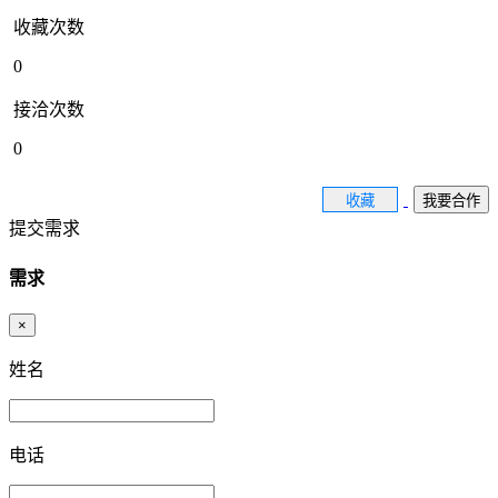
收藏次数
0
接洽次数
0
收藏
我要合作
提交需求
需求
×
姓名
电话