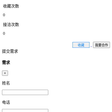
收藏次数
0
接洽次数
0
收藏
我要合作
提交需求
需求
×
姓名
电话