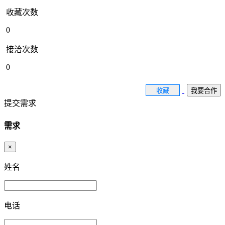
收藏次数
0
接洽次数
0
收藏
我要合作
提交需求
需求
×
姓名
电话