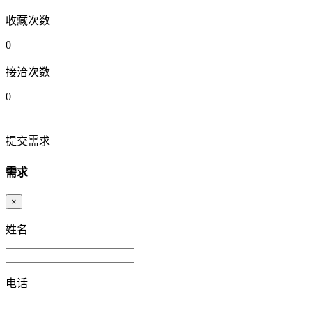
收藏次数
0
接洽次数
0
提交需求
需求
×
姓名
电话