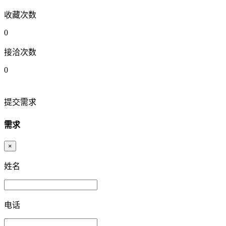
收藏次数
0
接洽次数
0
提交需求
需求
×
姓名
电话