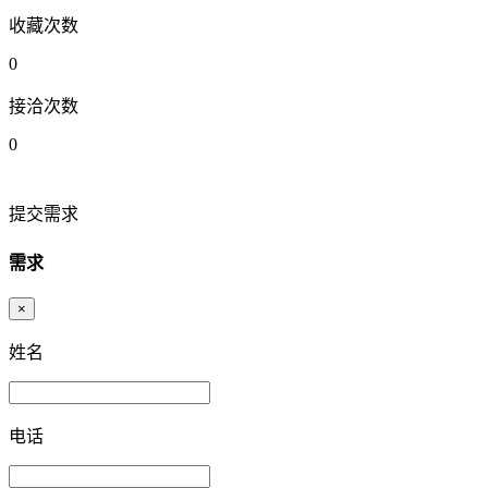
收藏次数
0
接洽次数
0
提交需求
需求
×
姓名
电话