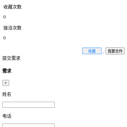
收藏次数
0
接洽次数
0
收藏
我要合作
提交需求
需求
×
姓名
电话