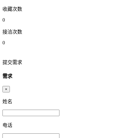
收藏次数
0
接洽次数
0
提交需求
需求
×
姓名
电话